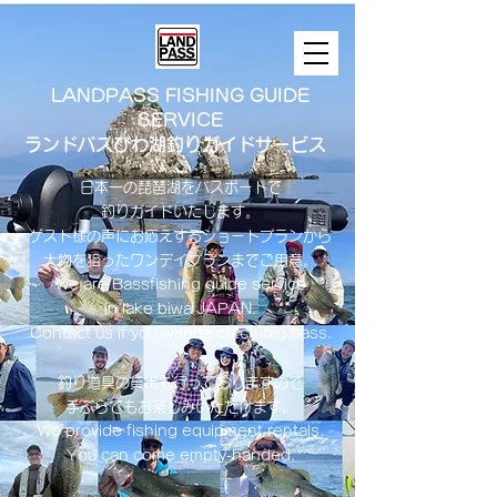
LANDPASS FISHING GUIDE
SERVICE
ランドパスびわ湖釣りガイドサービス
日本一の琵琶湖をバスボートで
釣りガイドいたします。
​ゲスト様の声にお応えするショートプランから
大物を狙ったワンデイプランまでご用意。
​We are Bassfishing guide service
in lake biwa ​JAPAN.
Contact us if you wanna catch big bass.
釣り道具の貸出も行っておりますので
手ぶらでもお楽しみいただけます。
We provide fishing equipment rentals.
You can come empty-handed.