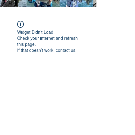
Widget Didn’t Load
Check your internet and refresh
this page.
If that doesn’t work, contact us.