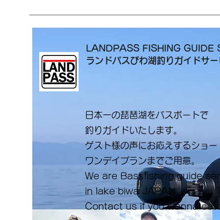
LANDPASS FISHING GUIDE 
ランドパスびわ湖釣りガイドサ
日本一の琵琶湖をバスボートで
釣りガイドいたします。
​ゲスト様の声にお応えするショ
ワンデイプランまでご用意。
​We are Bassfishing guide se
in lake biwa ​JAPAN.
Contact us if you wanna cat