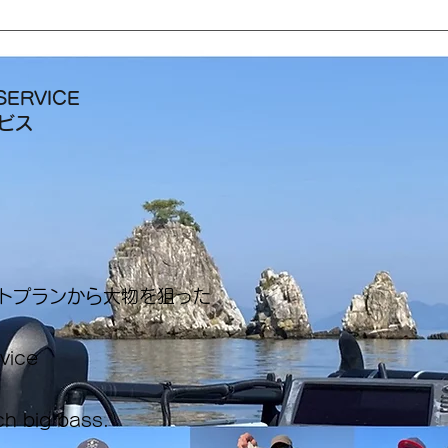
SERVICE
ービス
ートプランから大物を狙った
rvice
ch big bass.