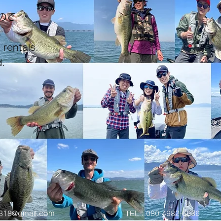
ので
。
 rentals.
.
0318@gmail.com
TEL：080-4982-6636