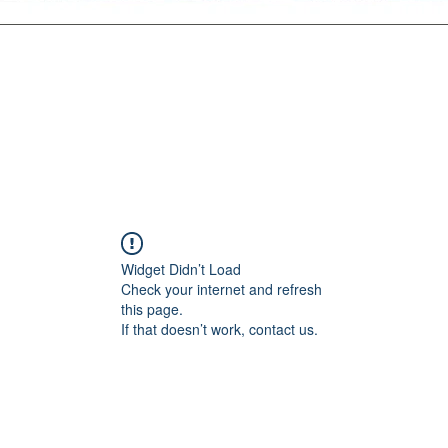
Widget Didn’t Load
Check your internet and refresh
this page.
If that doesn’t work, contact us.