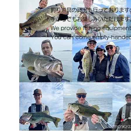
釣り道具の貸出も行っております
手ぶらでもお楽しみいただけます
We provide fishing equipment
You can come empty-handed
morikz