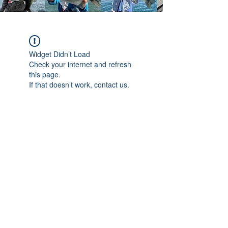
Widget Didn’t Load
Check your internet and refresh
this page.
If that doesn’t work, contact us.