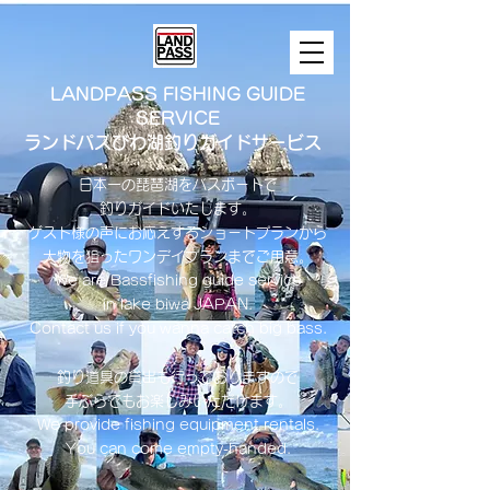
LANDPASS FISHING GUIDE
SERVICE
ランドパスびわ湖釣りガイドサービス
日本一の琵琶湖をバスボートで
釣りガイドいたします。
​ゲスト様の声にお応えするショートプランから
大物を狙ったワンデイプランまでご用意。
​We are Bassfishing guide service
in lake biwa ​JAPAN.
Contact us if you wanna catch big bass.
釣り道具の貸出も行っておりますので
手ぶらでもお楽しみいただけます。
We provide fishing equipment rentals.
You can come empty-handed.