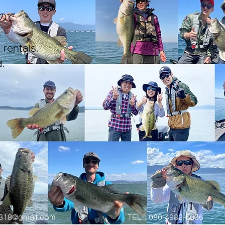
ので
。
 rentals.
.
0318@gmail.com
TEL：080-4982-6636