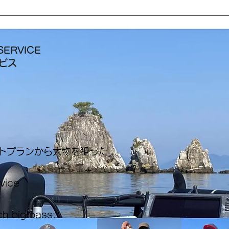
SERVICE
ービス
ートプランから大物を狙った
rvice
ch big bass.