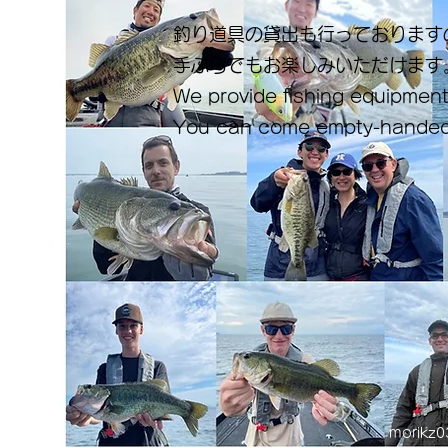
釣り道具の貸出も行っております
手ぶらでもお楽しみいただけます
We provide fishing equipment
You can come empty-handed
morikz