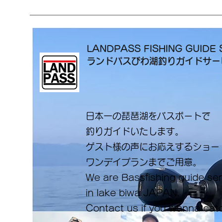
LANDPASS FISHING GUIDE 
ランドパスびわ湖釣りガイドサ
日本一の琵琶湖をバスボートで
釣りガイドいたします。
​ゲスト様の声にお応えするショ
ワンデイプランまでご用意。
​We are Bassfishing guide se
in lake biwa ​JAPAN.
Contact us if you wanna cat