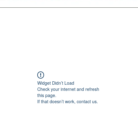
Widget Didn’t Load
Check your internet and refresh
this page.
If that doesn’t work, contact us.