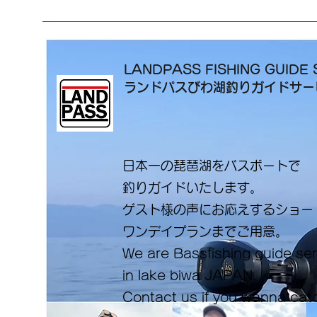
LANDPASS FISHING GUIDE 
ランドパスびわ湖釣りガイドサ
日本一の琵琶湖をバスボートで
釣りガイドいたします。
​ゲスト様の声にお応えするショ
ワンデイプランまでご用意。
​We are Bassfishing guide se
in lake biwa ​JAPAN.
Contact us if you wanna cat