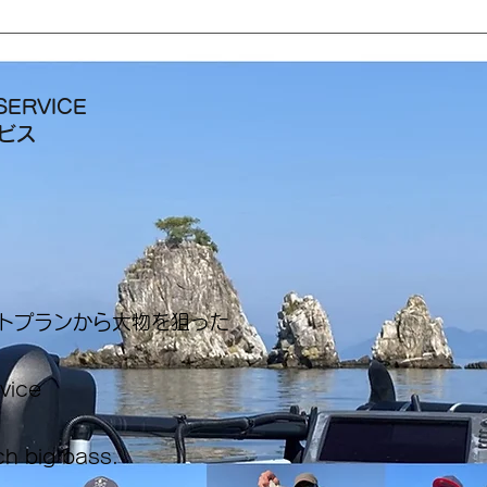
SERVICE
ービス
ートプランから大物を狙った
rvice
ch big bass.