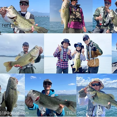
ので
。
 rentals.
.
0318@gmail.com
TEL：080-4982-6636