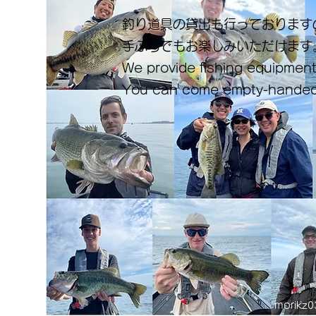
釣り道具の貸出も行っております
手ぶらでもお楽しみいただけます
We provide fishing equipment
You can come empty-handed
morikz