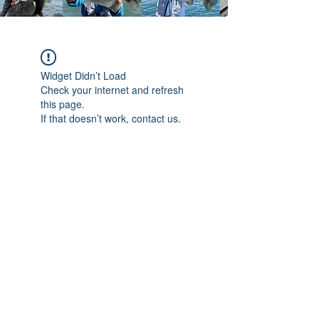
Widget Didn’t Load
Check your internet and refresh
this page.
If that doesn’t work, contact us.