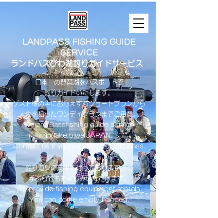
LANDPASS FISHING GUIDE
SERVICE
ランドパスびわ湖釣りガイドサービス
日本一の琵琶湖をバスボートで
釣りガイドいたします。
​ゲスト様の声にお応えするショートプランから
大物を狙ったワンデイプランまでご用意。
​We are Bassfishing guide service
in lake biwa ​JAPAN.
Contact us if you wanna catch big bass.
釣り道具の貸出も行っておりますので
手ぶらでもお楽しみいただけます。
We provide fishing equipment rentals.
You can come empty-handed.