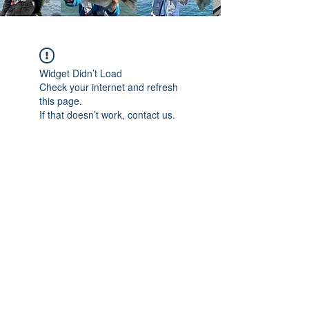
Widget Didn’t Load
Check your internet and refresh
this page.
If that doesn’t work, contact us.