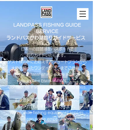
LANDPASS FISHING GUIDE
SERVICE
ランドパスびわ湖釣りガイドサービス
日本一の琵琶湖をバスボートで
釣りガイドいたします。
​ゲスト様の声にお応えするショートプランから
大物を狙ったワンデイプランまでご用意。
​We are Bassfishing guide service
in lake biwa ​JAPAN.
Contact us if you wanna catch big bass.
釣り道具の貸出も行っておりますので
手ぶらでもお楽しみいただけます。
We provide fishing equipment rentals.
You can come empty-handed.