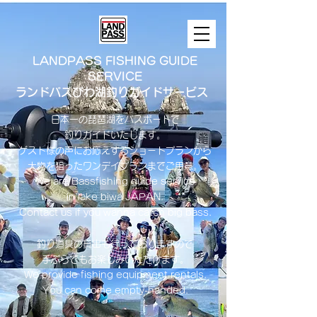
LANDPASS FISHING GUIDE
SERVICE
ランドパスびわ湖釣りガイドサービス
日本一の琵琶湖をバスボートで
釣りガイドいたします。
​ゲスト様の声にお応えするショートプランから
大物を狙ったワンデイプランまでご用意。
​We are Bassfishing guide service
in lake biwa ​JAPAN.
Contact us if you wanna catch big bass.
釣り道具の貸出も行っておりますので
手ぶらでもお楽しみいただけます。
We provide fishing equipment rentals.
You can come empty-handed.