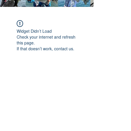
Widget Didn’t Load
Check your internet and refresh
this page.
If that doesn’t work, contact us.