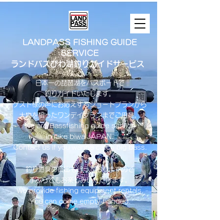
LANDPASS FISHING GUIDE
SERVICE
ランドパスびわ湖釣りガイドサービス
日本一の琵琶湖をバスボートで
釣りガイドいたします。
​ゲスト様の声にお応えするショートプランから
大物を狙ったワンデイプランまでご用意。
​We are Bassfishing guide service
in lake biwa ​JAPAN.
Contact us if you wanna catch big bass.
釣り道具の貸出も行っておりますので
手ぶらでもお楽しみいただけます。
We provide fishing equipment rentals.
You can come empty-handed.