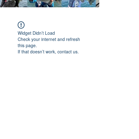
Widget Didn’t Load
Check your internet and refresh
this page.
If that doesn’t work, contact us.