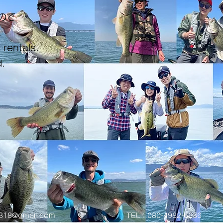
ので
。
 rentals.
.
0318@gmail.com
TEL：080-4982-6636