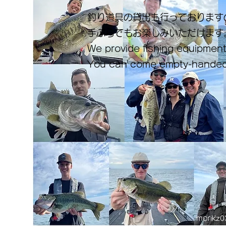
釣り道具の貸出も行っております
手ぶらでもお楽しみいただけます
We provide fishing equipment
You can come empty-handed
morikz