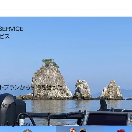
SERVICE
ービス
ートプランから大物を狙った
rvice
ch big bass.