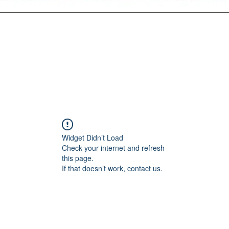
Widget Didn’t Load
Check your internet and refresh
this page.
If that doesn’t work, contact us.