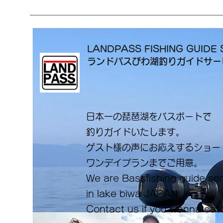
LANDPASS FISHING GUIDE 
ランドパスびわ湖釣りガイドサ
日本一の琵琶湖をバスボートで
釣りガイドいたします。
​ゲスト様の声にお応えするショ
ワンデイプランまでご用意。
​We are Bassfishing guide se
in lake biwa ​JAPAN.
Contact us if you wanna cat