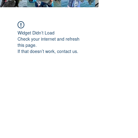
Widget Didn’t Load
Check your internet and refresh
this page.
If that doesn’t work, contact us.