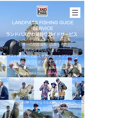
LANDPASS FISHING GUIDE
SERVICE
ランドパスびわ湖釣りガイドサービス
日本一の琵琶湖をバスボートで
釣りガイドいたします。
​ゲスト様の声にお応えするショートプランから
大物を狙ったワンデイプランまでご用意。
​We are Bassfishing guide service
in lake biwa ​JAPAN.
Contact us if you wanna catch big bass.
釣り道具の貸出も行っておりますので
手ぶらでもお楽しみいただけます。
We provide fishing equipment rentals.
You can come empty-handed.