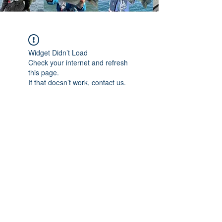
Widget Didn’t Load
Check your internet and refresh
this page.
If that doesn’t work, contact us.