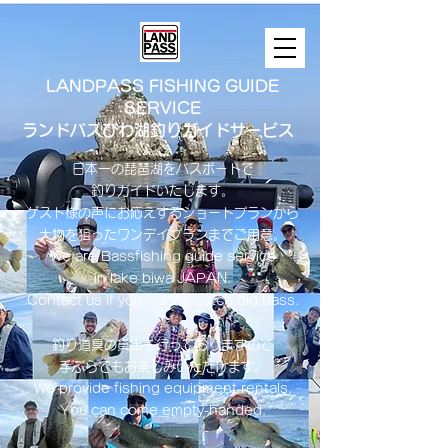
LANDPASS FISHING GUIDE
SERVICE
ランドパスびわ湖釣りガイドサービス
日本一の琵琶湖をバスボートで
釣りガイドいたします。
​ゲスト様の声にお応えするショートプランから
大物を狙ったワンデイプランまでご用意。
​We are Bassfishing guide service
in lake biwa ​JAPAN.
Contact us if you wanna catch big bass.
釣り道具の貸出も行っておりますので
手ぶらでもお楽しみいただけます。
We provide fishing equipment rentals.
You can come empty-handed.