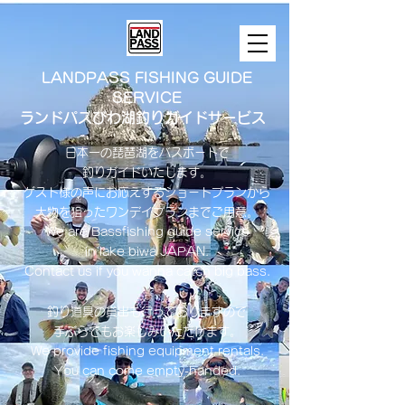
LANDPASS FISHING GUIDE
SERVICE
ランドパスびわ湖釣りガイドサービス
日本一の琵琶湖をバスボートで
釣りガイドいたします。
​ゲスト様の声にお応えするショートプランから
大物を狙ったワンデイプランまでご用意。
​We are Bassfishing guide service
in lake biwa ​JAPAN.
Contact us if you wanna catch big bass.
釣り道具の貸出も行っておりますので
手ぶらでもお楽しみいただけます。
We provide fishing equipment rentals.
You can come empty-handed.