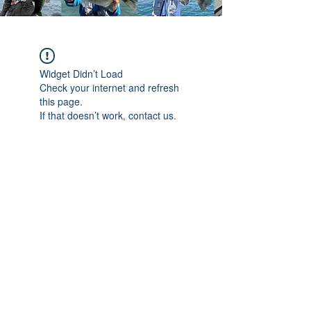
Widget Didn’t Load
Check your internet and refresh
this page.
If that doesn’t work, contact us.