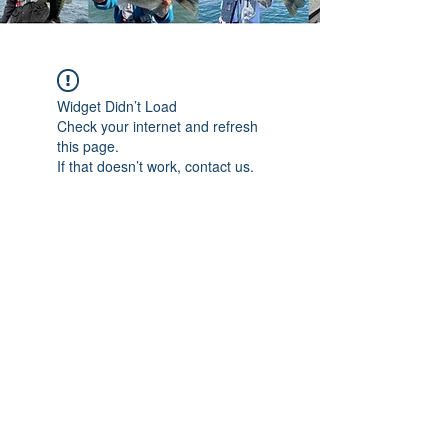
Widget Didn’t Load
Check your internet and refresh
this page.
If that doesn’t work, contact us.