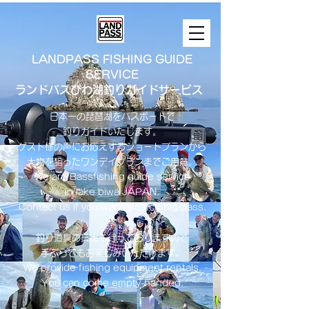
LANDPASS FISHING GUIDE
SERVICE
ランドパスびわ湖釣りガイドサービス
日本一の琵琶湖をバスボートで
釣りガイドいたします。
​ゲスト様の声にお応えするショートプランから
大物を狙ったワンデイプランまでご用意。
​We are Bassfishing guide service
in lake biwa ​JAPAN.
Contact us if you wanna catch big bass.
釣り道具の貸出も行っておりますので
手ぶらでもお楽しみいただけます。
We provide fishing equipment rentals.
You can come empty-handed.