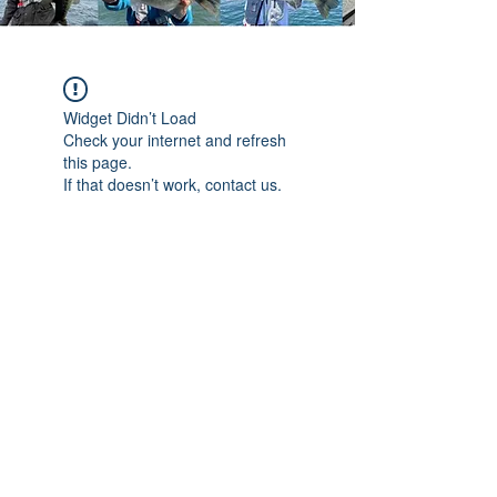
Widget Didn’t Load
Check your internet and refresh
this page.
If that doesn’t work, contact us.