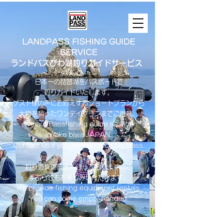
LANDPASS FISHING GUIDE
SERVICE
ランドパスびわ湖釣りガイドサービス
日本一の琵琶湖をバスボートで
釣りガイドいたします。
​ゲスト様の声にお応えするショートプランから
大物を狙ったワンデイプランまでご用意。
​We are Bassfishing guide service
in lake biwa ​JAPAN.
Contact us if you wanna catch big bass.
釣り道具の貸出も行っておりますので
手ぶらでもお楽しみいただけます。
We provide fishing equipment rentals.
You can come empty-handed.