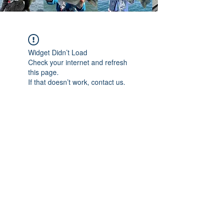
Widget Didn’t Load
Check your internet and refresh
this page.
If that doesn’t work, contact us.