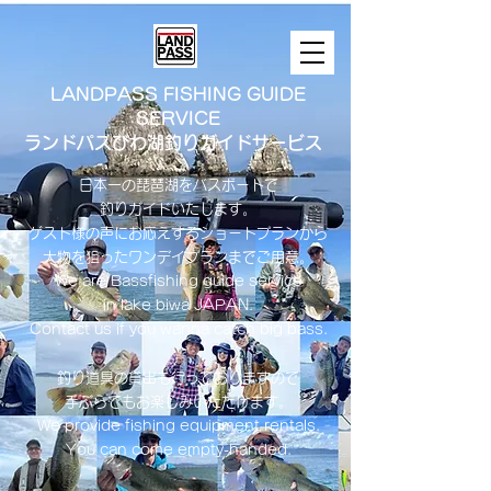
LANDPASS FISHING GUIDE
SERVICE
ランドパスびわ湖釣りガイドサービス
日本一の琵琶湖をバスボートで
釣りガイドいたします。
​ゲスト様の声にお応えするショートプランから
大物を狙ったワンデイプランまでご用意。
​We are Bassfishing guide service
in lake biwa ​JAPAN.
Contact us if you wanna catch big bass.
釣り道具の貸出も行っておりますので
手ぶらでもお楽しみいただけます。
We provide fishing equipment rentals.
You can come empty-handed.