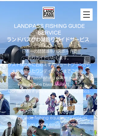
LANDPASS FISHING GUIDE
SERVICE
ランドパスびわ湖釣りガイドサービス
日本一の琵琶湖をバスボートで
釣りガイドいたします。
​ゲスト様の声にお応えするショートプランから
大物を狙ったワンデイプランまでご用意。
​We are Bassfishing guide service
in lake biwa ​JAPAN.
Contact us if you wanna catch big bass.
釣り道具の貸出も行っておりますので
手ぶらでもお楽しみいただけます。
We provide fishing equipment rentals.
You can come empty-handed.