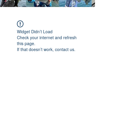
Widget Didn’t Load
Check your internet and refresh
this page.
If that doesn’t work, contact us.