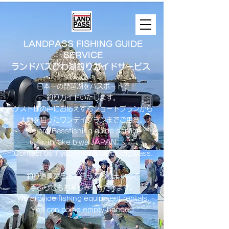
LANDPASS FISHING GUIDE
SERVICE
ランドパスびわ湖釣りガイドサービス
日本一の琵琶湖をバスボートで
釣りガイドいたします。
​ゲスト様の声にお応えするショートプランから
大物を狙ったワンデイプランまでご用意。
​We are Bassfishing guide service
in lake biwa ​JAPAN.
Contact us if you wanna catch big bass.
釣り道具の貸出も行っておりますので
手ぶらでもお楽しみいただけます。
We provide fishing equipment rentals.
You can come empty-handed.