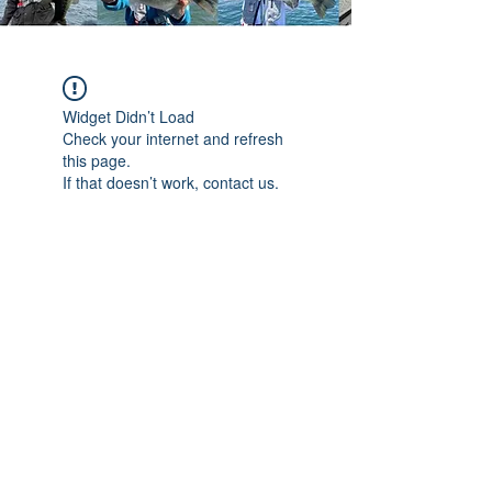
Widget Didn’t Load
Check your internet and refresh
this page.
If that doesn’t work, contact us.