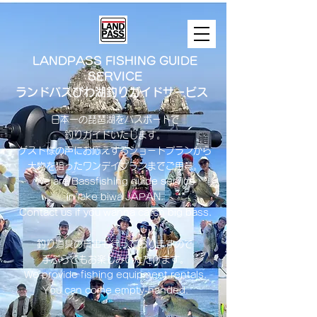
LANDPASS FISHING GUIDE
SERVICE
ランドパスびわ湖釣りガイドサービス
日本一の琵琶湖をバスボートで
釣りガイドいたします。
​ゲスト様の声にお応えするショートプランから
大物を狙ったワンデイプランまでご用意。
​We are Bassfishing guide service
in lake biwa ​JAPAN.
Contact us if you wanna catch big bass.
釣り道具の貸出も行っておりますので
手ぶらでもお楽しみいただけます。
We provide fishing equipment rentals.
You can come empty-handed.