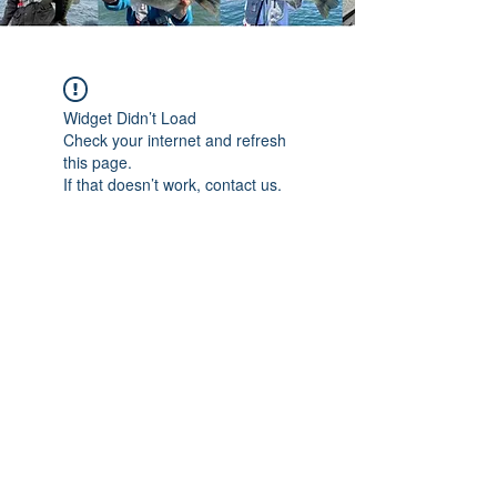
Widget Didn’t Load
Check your internet and refresh
this page.
If that doesn’t work, contact us.