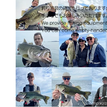
釣り道具の貸出も行っております
手ぶらでもお楽しみいただけます
We provide fishing equipment
You can come empty-handed
morikz