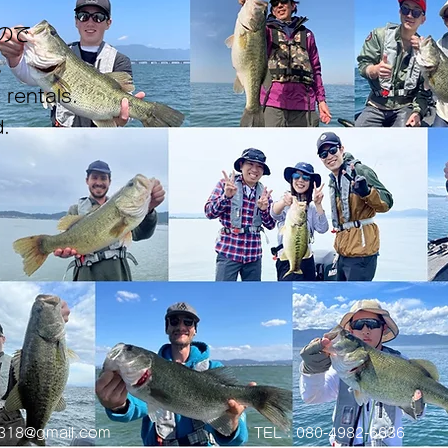
ので
。
 rentals.
.
0318@gmail.com
TEL：080-4982-6636