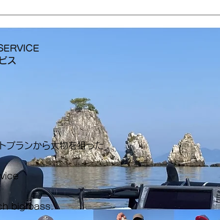
SERVICE
ービス
ートプランから大物を狙った
rvice
ch big bass.