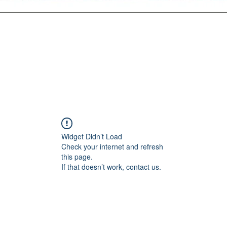
Widget Didn’t Load
Check your internet and refresh
this page.
If that doesn’t work, contact us.