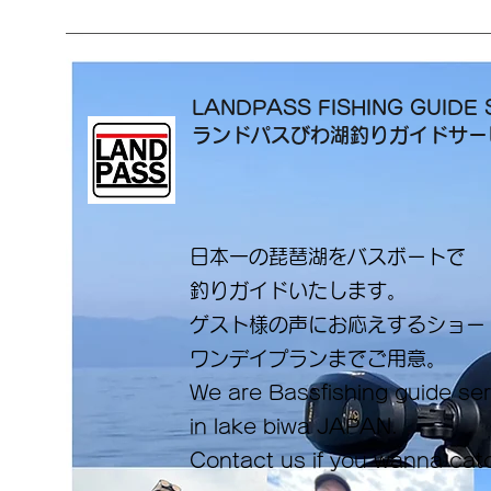
LANDPASS FISHING GUIDE 
ランドパスびわ湖釣りガイドサ
日本一の琵琶湖をバスボートで
釣りガイドいたします。
​ゲスト様の声にお応えするショ
ワンデイプランまでご用意。
​We are Bassfishing guide se
in lake biwa ​JAPAN.
Contact us if you wanna cat