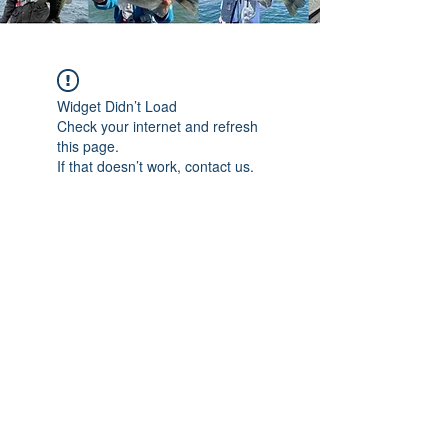
Widget Didn’t Load
Check your internet and refresh
this page.
If that doesn’t work, contact us.