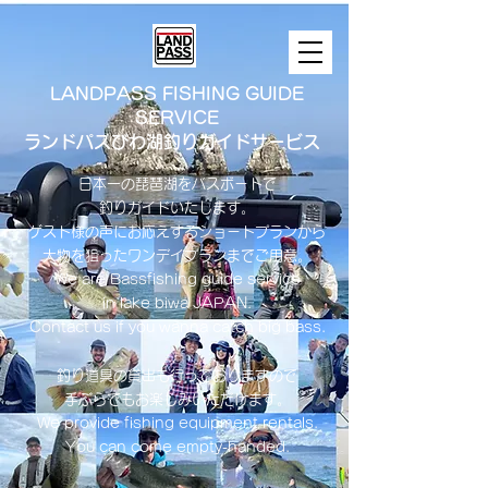
LANDPASS FISHING GUIDE
SERVICE
ランドパスびわ湖釣りガイドサービス
日本一の琵琶湖をバスボートで
釣りガイドいたします。
​ゲスト様の声にお応えするショートプランから
大物を狙ったワンデイプランまでご用意。
​We are Bassfishing guide service
in lake biwa ​JAPAN.
Contact us if you wanna catch big bass.
釣り道具の貸出も行っておりますので
手ぶらでもお楽しみいただけます。
We provide fishing equipment rentals.
You can come empty-handed.