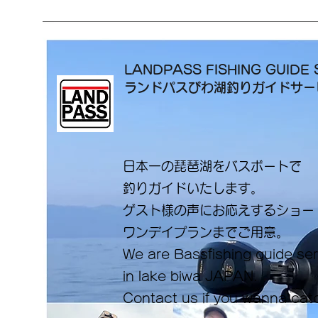
LANDPASS FISHING GUIDE 
ランドパスびわ湖釣りガイドサ
日本一の琵琶湖をバスボートで
釣りガイドいたします。
​ゲスト様の声にお応えするショ
ワンデイプランまでご用意。
​We are Bassfishing guide se
in lake biwa ​JAPAN.
Contact us if you wanna cat