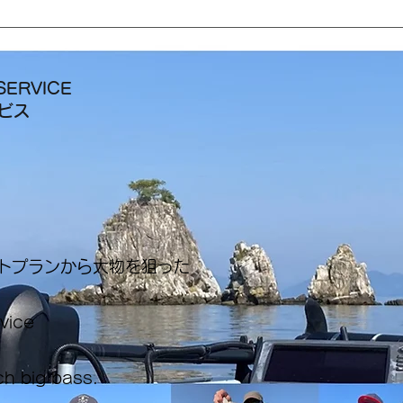
SERVICE
ービス
ートプランから大物を狙った
rvice
ch big bass.