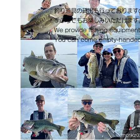
釣り道具の貸出も行っております
手ぶらでもお楽しみいただけます
We provide fishing equipment
You can come empty-handed
morikz