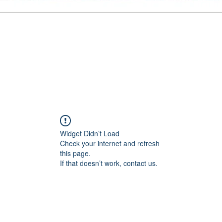
Widget Didn’t Load
Check your internet and refresh
this page.
If that doesn’t work, contact us.