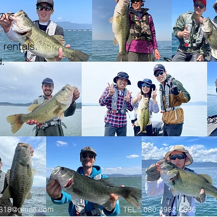
ので
。
 rentals.
.
0318@gmail.com
TEL：080-4982-6636