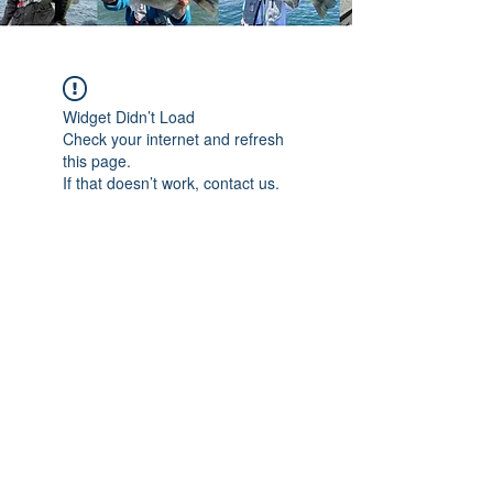
Widget Didn’t Load
Check your internet and refresh
this page.
If that doesn’t work, contact us.