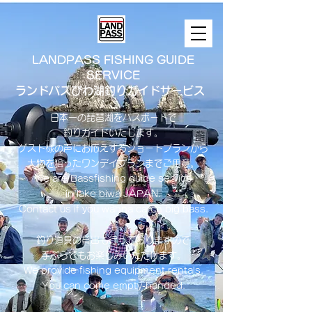
LANDPASS FISHING GUIDE
SERVICE
ランドパスびわ湖釣りガイドサービス
日本一の琵琶湖をバスボートで
釣りガイドいたします。
​ゲスト様の声にお応えするショートプランから
大物を狙ったワンデイプランまでご用意。
​We are Bassfishing guide service
in lake biwa ​JAPAN.
Contact us if you wanna catch big bass.
釣り道具の貸出も行っておりますので
手ぶらでもお楽しみいただけます。
We provide fishing equipment rentals.
You can come empty-handed.