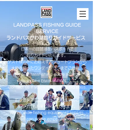
LANDPASS FISHING GUIDE
SERVICE
ランドパスびわ湖釣りガイドサービス
日本一の琵琶湖をバスボートで
釣りガイドいたします。
​ゲスト様の声にお応えするショートプランから
大物を狙ったワンデイプランまでご用意。
​We are Bassfishing guide service
in lake biwa ​JAPAN.
Contact us if you wanna catch big bass.
釣り道具の貸出も行っておりますので
手ぶらでもお楽しみいただけます。
We provide fishing equipment rentals.
You can come empty-handed.