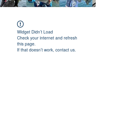
Widget Didn’t Load
Check your internet and refresh
this page.
If that doesn’t work, contact us.