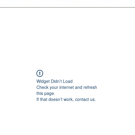
Widget Didn’t Load
Check your internet and refresh
this page.
If that doesn’t work, contact us.