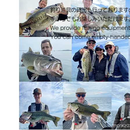
釣り道具の貸出も行っております
手ぶらでもお楽しみいただけます
We provide fishing equipment
You can come empty-handed
morikz