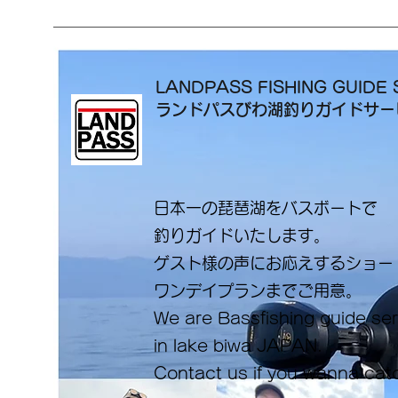
LANDPASS FISHING GUIDE 
ランドパスびわ湖釣りガイドサ
日本一の琵琶湖をバスボートで
釣りガイドいたします。
​ゲスト様の声にお応えするショ
ワンデイプランまでご用意。
​We are Bassfishing guide se
in lake biwa ​JAPAN.
Contact us if you wanna cat