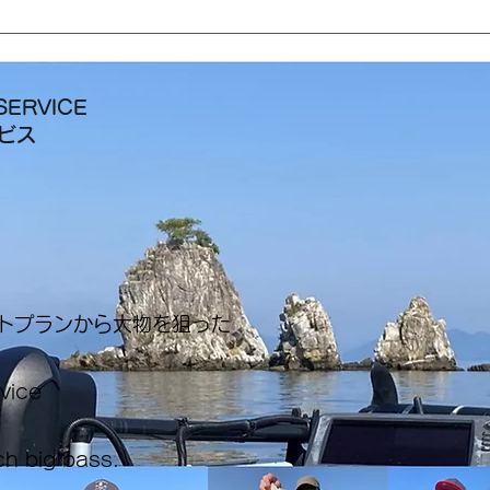
SERVICE
ービス
ートプランから大物を狙った
rvice
ch big bass.