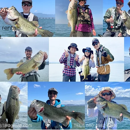
ので
。
 rentals.
.
0318@gmail.com
TEL：080-4982-6636