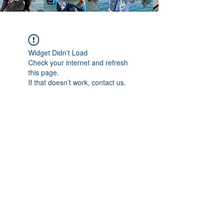
Widget Didn’t Load
Check your internet and refresh
this page.
If that doesn’t work, contact us.