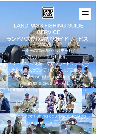
LANDPASS FISHING GUIDE
SERVICE
ランドパスびわ湖釣りガイドサービス
日本一の琵琶湖をバスボートで
釣りガイドいたします。
​ゲスト様の声にお応えするショートプランから
大物を狙ったワンデイプランまでご用意。
​We are Bassfishing guide service
in lake biwa ​JAPAN.
Contact us if you wanna catch big bass.
釣り道具の貸出も行っておりますので
手ぶらでもお楽しみいただけます。
We provide fishing equipment rentals.
You can come empty-handed.