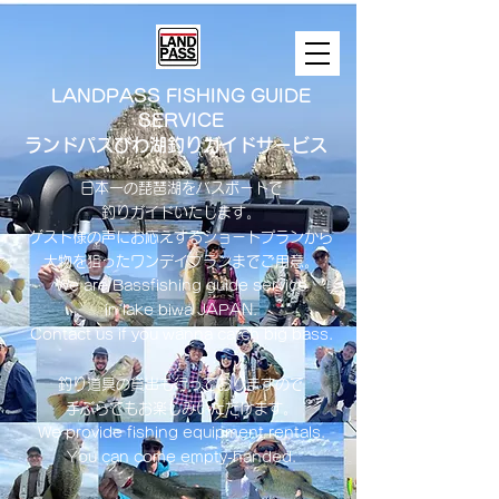
LANDPASS FISHING GUIDE
SERVICE
ランドパスびわ湖釣りガイドサービス
日本一の琵琶湖をバスボートで
釣りガイドいたします。
​ゲスト様の声にお応えするショートプランから
大物を狙ったワンデイプランまでご用意。
​We are Bassfishing guide service
in lake biwa ​JAPAN.
Contact us if you wanna catch big bass.
釣り道具の貸出も行っておりますので
手ぶらでもお楽しみいただけます。
We provide fishing equipment rentals.
You can come empty-handed.