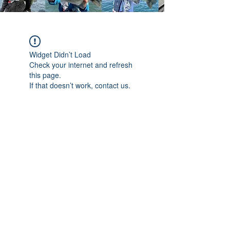
Widget Didn’t Load
Check your internet and refresh
this page.
If that doesn’t work, contact us.