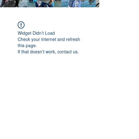
Widget Didn’t Load
Check your internet and refresh
this page.
If that doesn’t work, contact us.