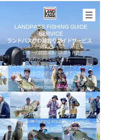
LANDPASS FISHING GUIDE
SERVICE
ランドパスびわ湖釣りガイドサービス
日本一の琵琶湖をバスボートで
釣りガイドいたします。
​ゲスト様の声にお応えするショートプランから
大物を狙ったワンデイプランまでご用意。
​We are Bassfishing guide service
in lake biwa ​JAPAN.
Contact us if you wanna catch big bass.
釣り道具の貸出も行っておりますので
手ぶらでもお楽しみいただけます。
We provide fishing equipment rentals.
You can come empty-handed.