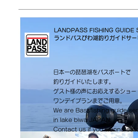
LANDPASS FISHING GUIDE 
ランドパスびわ湖釣りガイドサ
日本一の琵琶湖をバスボートで
釣りガイドいたします。
​ゲスト様の声にお応えするショ
ワンデイプランまでご用意。
​We are Bassfishing guide se
in lake biwa ​JAPAN.
Contact us if you wanna cat