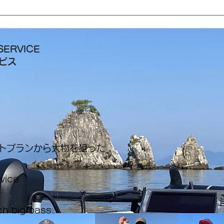
SERVICE
ービス
ートプランから大物を狙った
rvice
ch big bass.