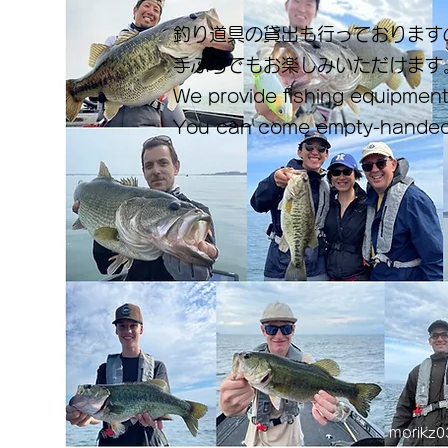
釣り道具の貸出も行っております
手ぶらでもお楽しみいただけます
We provide fishing equipment
You can come empty-handed
morikz