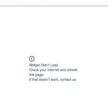
Widget Didn’t Load
Check your internet and refresh
this page.
If that doesn’t work, contact us.