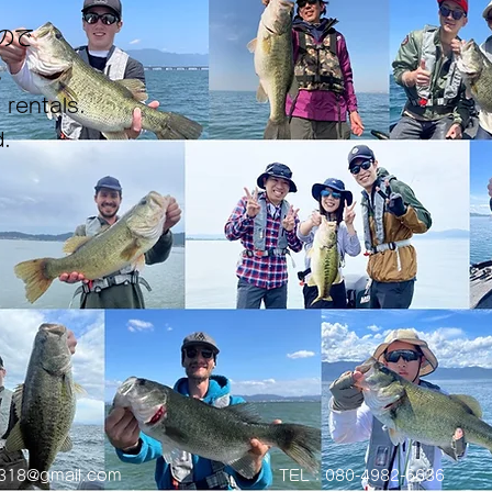
ので
。
 rentals.
.
0318@gmail.com
TEL：080-4982-6636