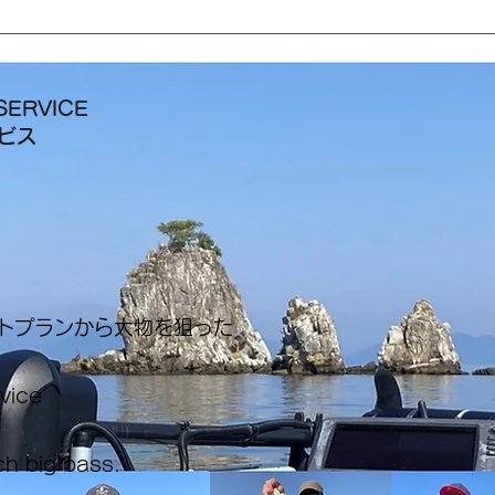
SERVICE
ービス
ートプランから大物を狙った
rvice
ch big bass.