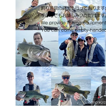
釣り道具の貸出も行っております
手ぶらでもお楽しみいただけます
We provide fishing equipment
You can come empty-handed
morikz