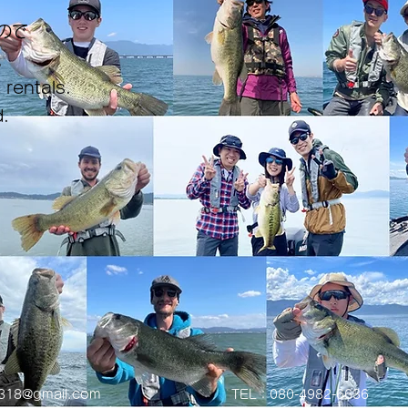
ので
。
 rentals.
.
0318@gmail.com
TEL：080-4982-6636