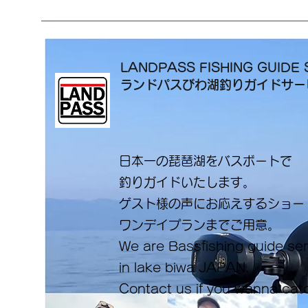
LANDPASS FISHING GUIDE 
ランドパスびわ湖釣りガイドサ
日本一の琵琶湖をバスボートで
釣りガイドいたします。
​ゲスト様の声にお応えするショ
ワンデイプランまでご用意。
​We are Bassfishing guide se
in lake biwa ​JAPAN.
Contact us if you wanna cat