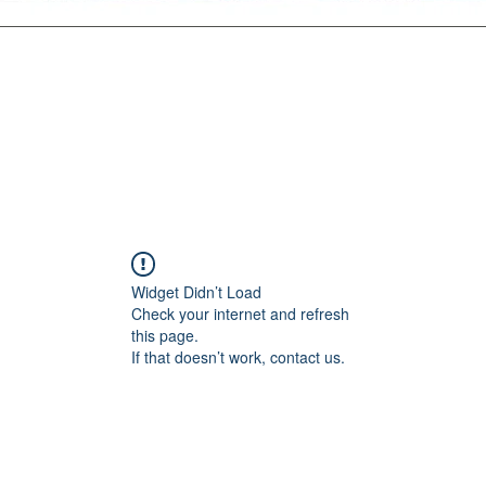
Widget Didn’t Load
Check your internet and refresh
this page.
If that doesn’t work, contact us.