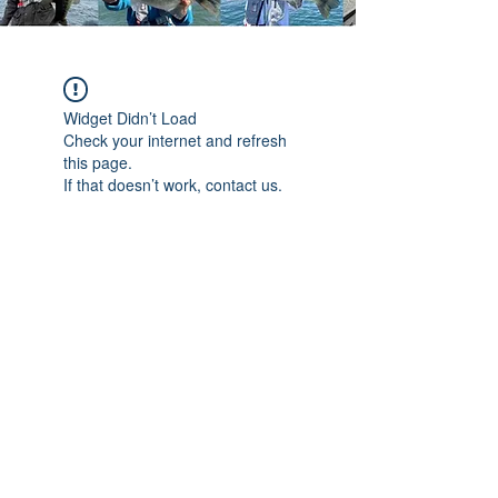
Widget Didn’t Load
Check your internet and refresh
this page.
If that doesn’t work, contact us.