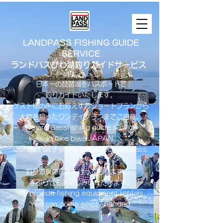
LANDPASS FISHING GUIDE
SERVICE
ランドパスびわ湖釣りガイドサービス
日本一の琵琶湖をバスボートで
釣りガイドいたします。
​ゲスト様の声にお応えするショートプランから
大物を狙ったワンデイプランまでご用意。
​We are Bassfishing guide service
in lake biwa ​JAPAN.
Contact us if you wanna catch big bass.
釣り道具の貸出も行っておりますので
手ぶらでもお楽しみいただけます。
We provide fishing equipment rentals.
You can come empty-handed.