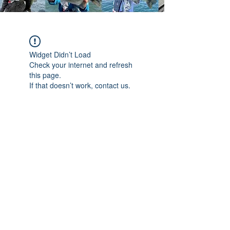
Widget Didn’t Load
Check your internet and refresh
this page.
If that doesn’t work, contact us.