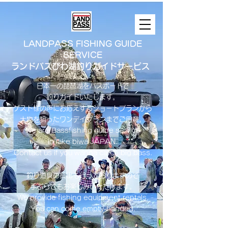
LANDPASS FISHING GUIDE
SERVICE
ランドパスびわ湖釣りガイドサービス
日本一の琵琶湖をバスボートで
釣りガイドいたします。
​ゲスト様の声にお応えするショートプランから
大物を狙ったワンデイプランまでご用意。
​We are Bassfishing guide service
in lake biwa ​JAPAN.
Contact us if you wanna catch big bass.
釣り道具の貸出も行っておりますので
手ぶらでもお楽しみいただけます。
We provide fishing equipment rentals.
You can come empty-handed.