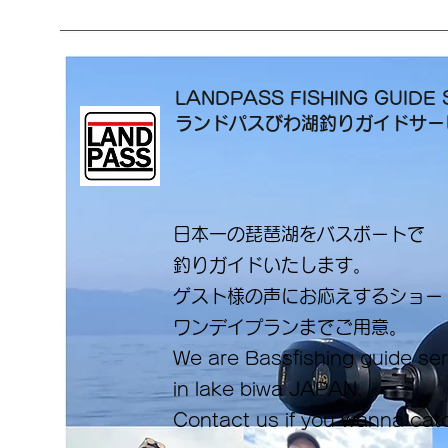
LANDPASS FISHING GUIDE 
ランドパスびわ湖釣りガイドサ
日本一の琵琶湖をバスボートで
釣りガイドいたします。
​ゲスト様の声にお応えするショ
ワンデイプランまでご用意。
​We are Bassfishing guide se
in lake biwa ​JAPAN.
Contact us if you wanna cat