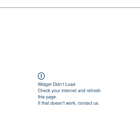
Widget Didn’t Load
Check your internet and refresh
this page.
If that doesn’t work, contact us.