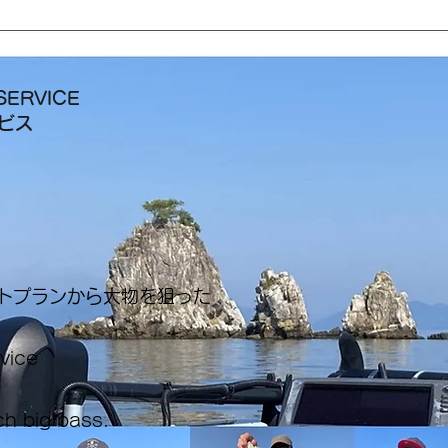
SERVICE
ービス
ートプランから大物を狙った
rvice
ch big bass.