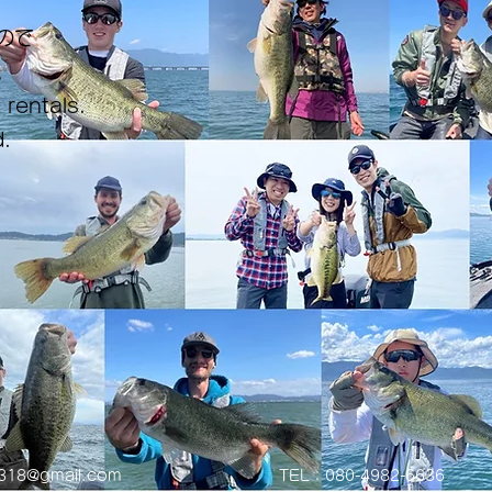
ので
。
 rentals.
.
0318@gmail.com
TEL：080-4982-6636