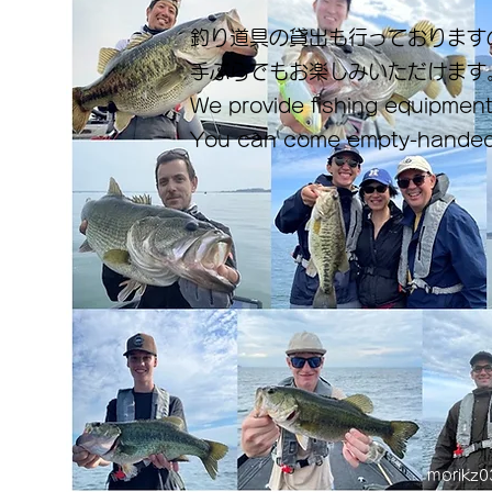
釣り道具の貸出も行っております
手ぶらでもお楽しみいただけます
We provide fishing equipment
You can come empty-handed
morikz