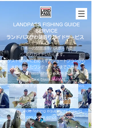
LANDPASS FISHING GUIDE
SERVICE
ランドパスびわ湖釣りガイドサービス
日本一の琵琶湖をバスボートで
釣りガイドいたします。
​ゲスト様の声にお応えするショートプランから
大物を狙ったワンデイプランまでご用意。
​We are Bassfishing guide service
in lake biwa ​JAPAN.
Contact us if you wanna catch big bass.
釣り道具の貸出も行っておりますので
手ぶらでもお楽しみいただけます。
We provide fishing equipment rentals.
You can come empty-handed.