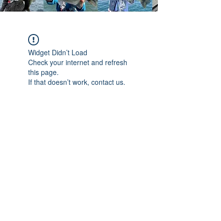
Widget Didn’t Load
Check your internet and refresh
this page.
If that doesn’t work, contact us.