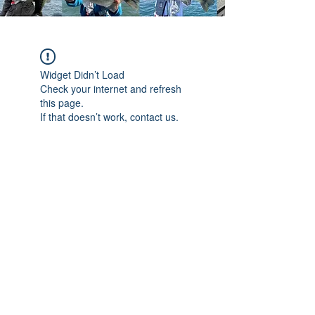
Widget Didn’t Load
Check your internet and refresh
this page.
If that doesn’t work, contact us.