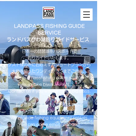
LANDPASS FISHING GUIDE
SERVICE
ランドパスびわ湖釣りガイドサービス
日本一の琵琶湖をバスボートで
釣りガイドいたします。
​ゲスト様の声にお応えするショートプランから
大物を狙ったワンデイプランまでご用意。
​We are Bassfishing guide service
in lake biwa ​JAPAN.
Contact us if you wanna catch big bass.
釣り道具の貸出も行っておりますので
手ぶらでもお楽しみいただけます。
We provide fishing equipment rentals.
You can come empty-handed.