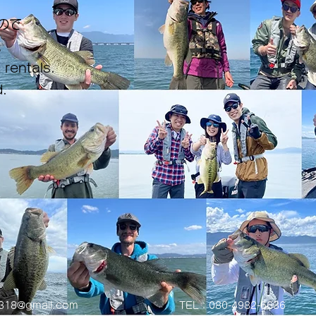
ので
。
 rentals.
.
0318@gmail.com
TEL：080-4982-6636