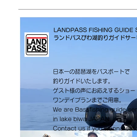
LANDPASS FISHING GUIDE 
ランドパスびわ湖釣りガイドサ
日本一の琵琶湖をバスボートで
釣りガイドいたします。
​ゲスト様の声にお応えするショ
ワンデイプランまでご用意。
​We are Bassfishing guide se
in lake biwa ​JAPAN.
Contact us if you wanna cat