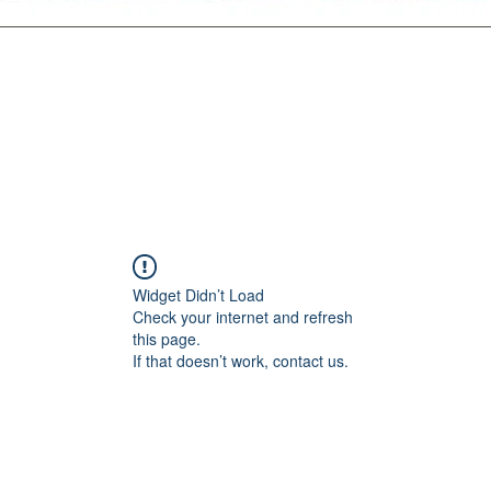
Widget Didn’t Load
Check your internet and refresh
this page.
If that doesn’t work, contact us.