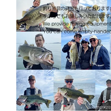
釣り道具の貸出も行っております
手ぶらでもお楽しみいただけます
We provide fishing equipment
You can come empty-handed
morikz