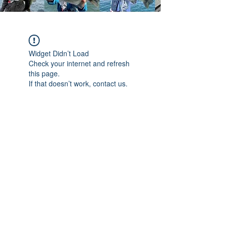
Widget Didn’t Load
Check your internet and refresh
this page.
If that doesn’t work, contact us.