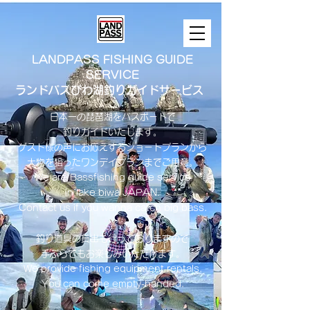
LANDPASS FISHING GUIDE
SERVICE
ランドパスびわ湖釣りガイドサービス
日本一の琵琶湖をバスボートで
釣りガイドいたします。
​ゲスト様の声にお応えするショートプランから
大物を狙ったワンデイプランまでご用意。
​We are Bassfishing guide service
in lake biwa ​JAPAN.
Contact us if you wanna catch big bass.
釣り道具の貸出も行っておりますので
手ぶらでもお楽しみいただけます。
We provide fishing equipment rentals.
You can come empty-handed.