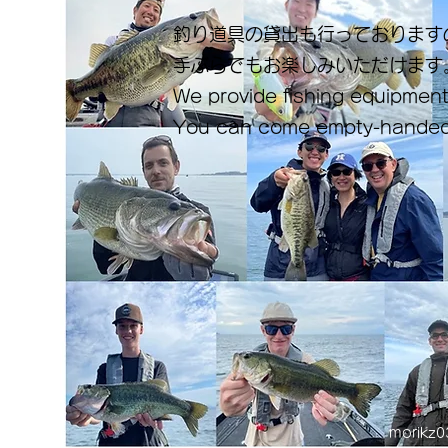
釣り道具の貸出も行っております
手ぶらでもお楽しみいただけます
We provide fishing equipment
You can come empty-handed
morikz