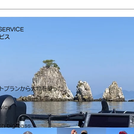
SERVICE
ービス
ートプランから大物を狙った
rvice
ch big bass.