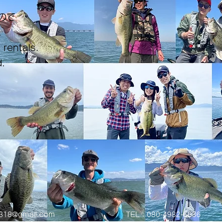
ので
。
 rentals.
.
0318@gmail.com
TEL：080-4982-6636