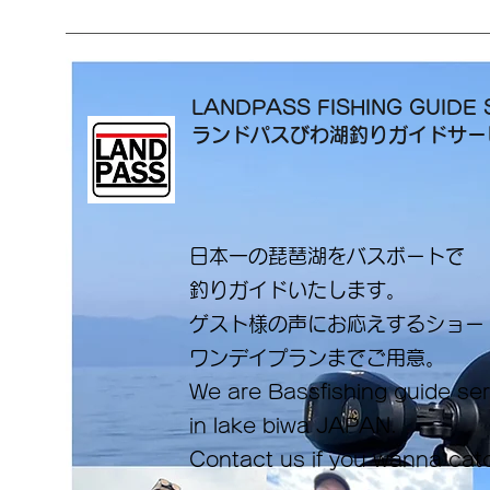
LANDPASS FISHING GUIDE 
ランドパスびわ湖釣りガイドサ
日本一の琵琶湖をバスボートで
釣りガイドいたします。
​ゲスト様の声にお応えするショ
ワンデイプランまでご用意。
​We are Bassfishing guide se
in lake biwa ​JAPAN.
Contact us if you wanna cat