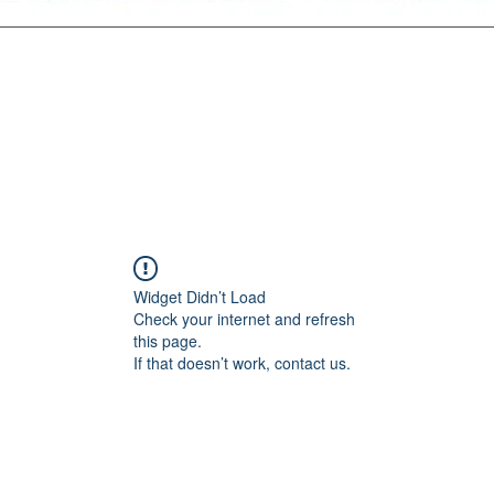
Widget Didn’t Load
Check your internet and refresh
this page.
If that doesn’t work, contact us.