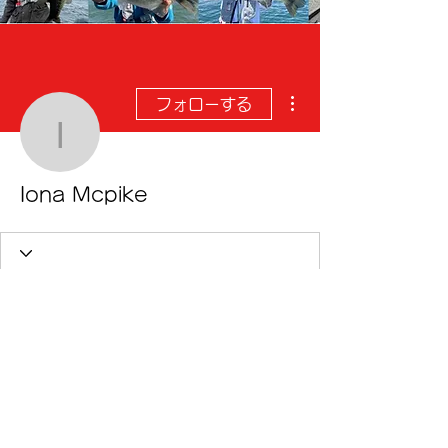
その他
フォローする
Iona Mcpike
Iona Mcpike