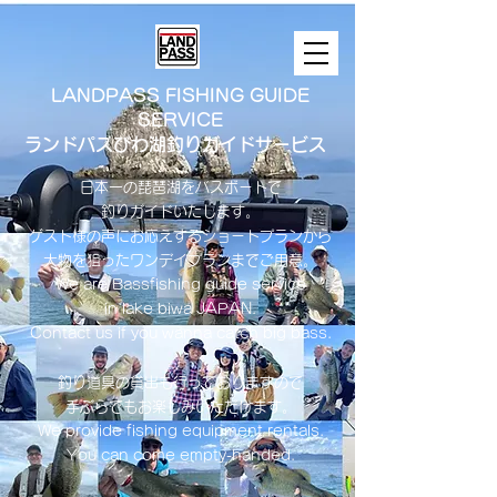
LANDPASS FISHING GUIDE
SERVICE
ランドパスびわ湖釣りガイドサービス
日本一の琵琶湖をバスボートで
釣りガイドいたします。
​ゲスト様の声にお応えするショートプランから
大物を狙ったワンデイプランまでご用意。
​We are Bassfishing guide service
in lake biwa ​JAPAN.
Contact us if you wanna catch big bass.
釣り道具の貸出も行っておりますので
手ぶらでもお楽しみいただけます。
We provide fishing equipment rentals.
You can come empty-handed.